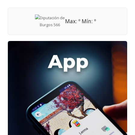
Max: º Mín: º