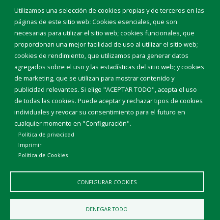
Eventos
Utilizamos una selección de cookies propias y de terceros en las
Corporación Municipal
páginas de este sitio web: Cookies esenciales, que son
Teléfonos de interés
necesarias para utilizar el sitio web; cookies funcionales, que
proporcionan una mejor facilidad de uso al utilizar el sitio web;
INICIAR SESIÓN
cookies de rendimiento, que utilizamos para generar datos
MAPA WEB
agregados sobre el uso y las estadísticas del sitio web; y cookies
de marketing, que se utilizan para mostrar contenido y
publicidad relevantes. Si elige "ACEPTAR TODO", acepta el uso
de todas las cookies. Puede aceptar y rechazar tipos de cookies
individuales y revocar su consentimiento para el futuro en
cualquier momento en "Configuración".
Política de privacidad
Imprimir
Politica de Cookies
CONFIGURAR COOKIES
Aviso Legal
Política de privacidad
Política de Cookies
DENEGAR TODO
Declaración de accesibilidad