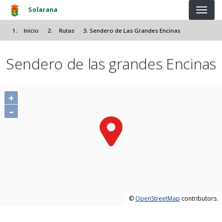
Pasar al contenido principal
Solarana
Inicio
Rutas
Sendero de Las Grandes Encinas
Sendero de las grandes Encinas
+
–
©
OpenStreetMap
contributors.