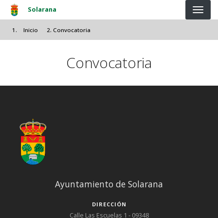
Pasar al contenido principal
Solarana
Inicio
Convocatoria
Convocatoria
Ayuntamiento de Solarana
DIRECCIÓN
Calle Las Escuelas 1 - 09348