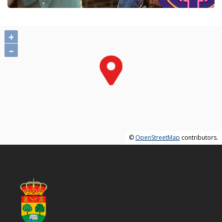
+
–
©
OpenStreetMap
contributors.